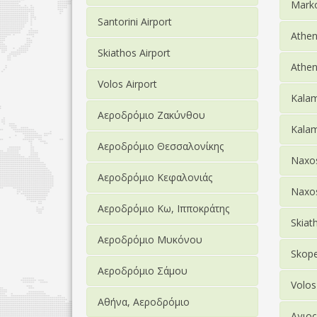
Mark
Santorini Airport
Athe
Skiathos Airport
Athen
Volos Airport
Kala
Αεροδρόμιο Ζακύνθου
Kalam
Αεροδρόμιο Θεσσαλονίκης
Naxos
Αεροδρόμιο Κεφαλονιάς
Naxos
Αεροδρόμιο Κω, Ιπποκράτης
Skia
Αεροδρόμιο Μυκόνου
Skop
Αεροδρόμιο Σάμου
Volo
Αθήνα, Αεροδρόμιο
Αγιος