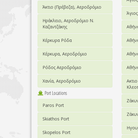
Άκτιο (Πρέβεζα), Αεροδρόμιο
Άγιος
Ηράκλειο, Αεροδρόμιο Ν.
Καζαντζάκης
Αθήν
Κέρκυρα Ρόδα
Αθήν
Κέρκυρα, Αεροδρόμιο
Αθήνα
Ρόδος Αεροδρόμιο
Αθήνα
Χανία, Αεροδρόμιο
Ακτιο
Κλεοπ
Port Locations
Ζάκυν
Paros Port
Ζάκυ
Skiathos Port
Ηγου
Skopelos Port