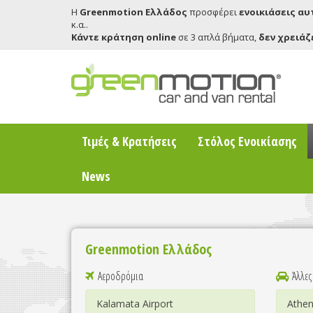
Η
Greenmotion Ελλάδος
προσφέρει
ενοικιάσεις α
κ.α..
Κάντε κράτηση online
σε 3 απλά βήματα,
δεν χρειάζ
Τιμές & Κρατήσεις
Στόλος Ενοικίασης
News
Greenmotion Ελλάδος
Αεροδρόμια
Άλλες
Kalamata Airport
Athen