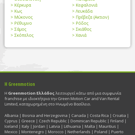
Κέρκυρα
Κεφαλονιά
Κως
Λευκάδα
Μύκονος
Πρέβεζα (Ακτιον)
Ρέθυμνο
Ρόδος
Σάμος
Σκιάθος
Σκόπελος
Χανιά
Η Greenmotion
Η
Greenmotion Ελλάδος
λειτουργεί κάτω από μια συμφωνία
franchise με ιδιοκτήτρια την Green Motion Car and Van Rental
Limited, καταχωρημένη στο Ηνωμένο Βασίλειο.
Albania | Bosnia and Herzegovina | Canada | Costa Rica | Croatia |
Cyprus | Greece | Czech Republic | Dominican Republic | Finland |
Iceland | Italy | Jordan | Latvia | Lithuania | Malta | Mauritius |
Mexico | Montenegro | Morocco | Netherlands | Poland | Puerto