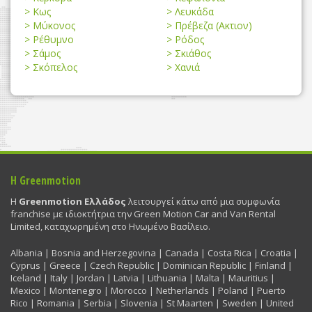
Κως
Λευκάδα
Μύκονος
Πρέβεζα (Ακτιον)
Ρέθυμνο
Ρόδος
Σάμος
Σκιάθος
Σκόπελος
Χανιά
Η Greenmotion
Η
Greenmotion Ελλάδος
λειτουργεί κάτω από μια συμφωνία
franchise με ιδιοκτήτρια την Green Motion Car and Van Rental
Limited, καταχωρημένη στο Ηνωμένο Βασίλειο.
Albania | Bosnia and Herzegovina | Canada | Costa Rica | Croatia |
Cyprus | Greece | Czech Republic | Dominican Republic | Finland |
Iceland | Italy | Jordan | Latvia | Lithuania | Malta | Mauritius |
Mexico | Montenegro | Morocco | Netherlands | Poland | Puerto
Rico | Romania | Serbia | Slovenia | St Maarten | Sweden | United