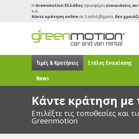
Η
Greenmotion Ελλάδος
προσφέρει
ενοικιάσεις α
κ.α..
Κάντε κράτηση online
σε 3 απλά βήματα,
δεν χρειάζ
Τιμές & Κρατήσεις
Στόλος Ενοικίασης
News
Κάντε κράτηση με
Επιλέξτε τις τοποθεσίες και τ
Greenmotion