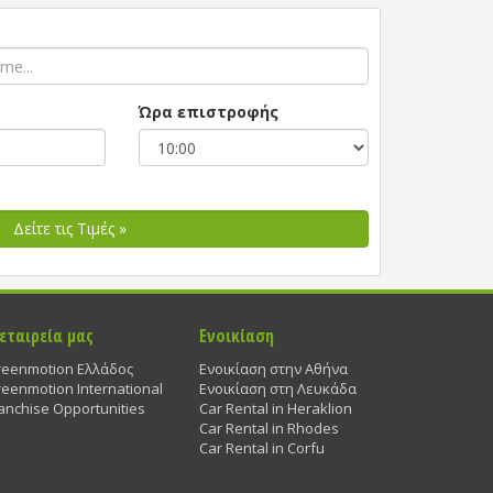
Ώρα επιστροφής
Δείτε τις Τιμές »
 εταιρεία μας
Ενοικίαση
reenmotion Ελλάδος
Ενοικίαση στην Αθήνα
eenmotion International
Ενοικίαση στη Λευκάδα
anchise Opportunities
Car Rental in Heraklion
Car Rental in Rhodes
Car Rental in Corfu