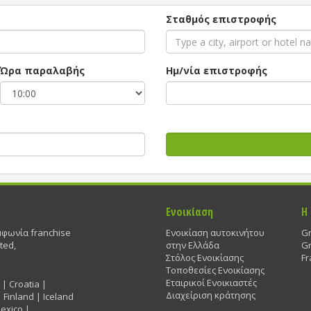
Σταθμός επιστροφής
Ώρα παραλαβής
Ημ/νία επιστροφής
Ενοικίαση
Η
μφωνία franchise
Ενοικίαση αυτοκινήτου
G
ted,
στην Ελλάδα
Gr
Στόλος Ενοικίασης
Fr
Τοποθεσίες Ενοικίασης
Εταιρικοί Ενοικιαστές
| Croatia |
Διαχείριση κράτησης
 Finland | Iceland
Mexico |