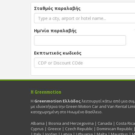
Σταθμός παραλαβής
Ημ/νία παραλαβής
Εκπτωτικός κωδικός
Η Greenmotion
Η
Greenmotion Ελλάδος
λειτουργεί κάτω από μια συ
με ιδιοκτήτρια την Green Motion Car and Van Rental Limi
καταχωρημένη στο Ηνωμένο Βασίλειο.
Albania | Bosnia and Herzegovina | Canada | Costa Rica 
Cyprus | Greece | Czech Republic | Dominican Republic |
| Italy | Jordan | Latvia | Lithuania | Malta | Mauritius | 