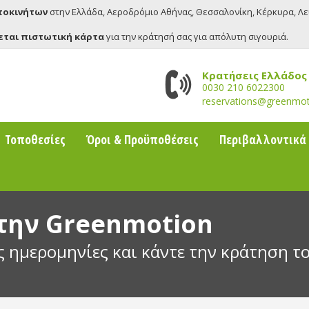
υτοκινήτων
στην Ελλάδα, Αεροδρόμιο Αθήνας, Θεσσαλονίκη, Κέρκυρα, Λ
εται πιστωτική κάρτα
για την κράτησή σας για απόλυτη σιγουριά.
Κρατήσεις Ελλάδος
0030 210 6022300
reservations@greenmot
Τοποθεσίες
Όροι & Προϋποθέσεις
Περιβαλλοντικά
 την Greenmotion
ις ημερομηνίες και κάντε την κράτηση τ